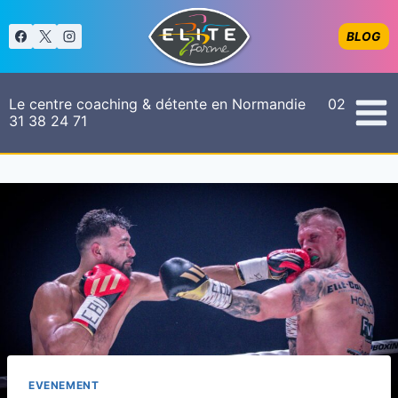
Aller
au
BLOG
contenu
Le centre coaching & détente en Normandie 02
31 38 24 71
EVENEMENT